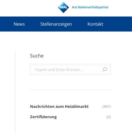
News
Stellenanzeigen
Kontakt
Suche
Search:
Nachrichten zum Heizölmarkt
(491)
Zertifizierung
(3)