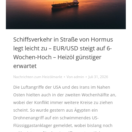
Schiffsverkehr in Straße von Hormus
legt leicht zu – EUR/USD steigt auf 6-
Wochen-Hoch – Heizöl günstiger
erwartet
Nachrichten zum Heizölmarkt
Von
admin
Juli 31, 2026
Die Luftangriffe der USA und des Irans im Nahen
Osten hielten auch in der zweiten Wochenhälfte an,
wobei der Konflikt immer weitere Kreise zu ziehen
scheint. So wurde gestern aus Ägypten ein
Drohnenangriff auf ein schwimmendes US-
Flüssiggastanklager gemeldet, wobei bislang noch