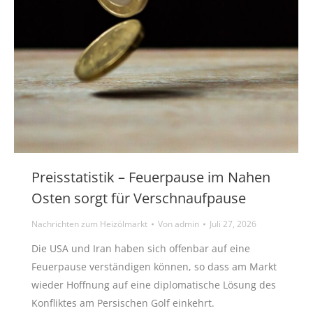
Preisstatistik – Feuerpause im Nahen
Osten sorgt für Verschnaufpause
Nachrichten zum Heizölmarkt
Von
admin
Juli 27, 2026
Die USA und Iran haben sich offenbar auf eine
Feuerpause verständigen können, so dass am Markt
wieder Hoffnung auf eine diplomatische Lösung des
Konfliktes am Persischen Golf einkehrt.