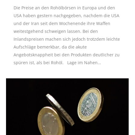
Die Preise an den Rohölbörsen in Europa und den
USA haben gestern nachgegeben, nachdem die USA
und der Iran seit dem Wochenende ihre Waffen
weitestgehend schweigen lassen. Bei den
Inlandspreisen machen sich jedoch trotzdem leichte
Aufschläge bemerkbar, da die akute
Angebotsknappheit bei den Produkten deutlicher zu
spüren ist, als bei Rohöl. Lage im Nahen…