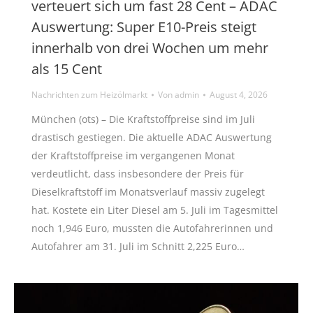
verteuert sich um fast 28 Cent – ADAC
Auswertung: Super E10-Preis steigt
innerhalb von drei Wochen um mehr
als 15 Cent
Nachrichten zum Heizölmarkt
Von
admin
August 4, 2026
München (ots) – Die Kraftstoffpreise sind im Juli
drastisch gestiegen. Die aktuelle ADAC Auswertung
der Kraftstoffpreise im vergangenen Monat
verdeutlicht, dass insbesondere der Preis für
Dieselkraftstoff im Monatsverlauf massiv zugelegt
hat. Kostete ein Liter Diesel am 5. Juli im Tagesmittel
noch 1,946 Euro, mussten die Autofahrerinnen und
Autofahrer am 31. Juli im Schnitt 2,225 Euro…