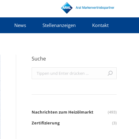
News
Stellenanzeigen
Kontakt
Suche
Search:
Nachrichten zum Heizölmarkt
(493)
Zertifizierung
(3)