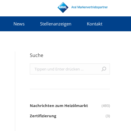
News
Stellenanzeigen
Kontakt
Suche
Search:
Nachrichten zum Heizölmarkt
(493)
Zertifizierung
(3)