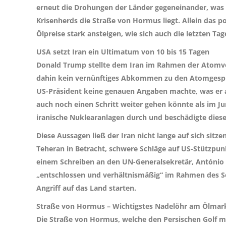
erneut die Drohungen der Länder gegeneinander, was d
Krisenherds die Straße von Hormus liegt. Allein das po
Ölpreise stark ansteigen, wie sich auch die letzten Ta
USA setzt Iran ein Ultimatum von 10 bis 15 Tagen
Donald Trump stellte dem Iran im Rahmen der Atomver
dahin kein vernünftiges Abkommen zu den Atomgespr
US-Präsident keine genauen Angaben machte, was er a
auch noch einen Schritt weiter gehen könnte als im Ju
iranische Nuklearanlagen durch und beschädigte diese
Diese Aussagen ließ der Iran nicht lange auf sich sitze
Teheran in Betracht, schwere Schläge auf US-Stützpun
einem Schreiben an den UN-Generalsekretär, António G
„entschlossen und verhältnismäßig“ im Rahmen des Sel
Angriff auf das Land starten.
Straße von Hormus – Wichtigstes Nadelöhr am Ölmar
Die Straße von Hormus, welche den Persischen Golf 