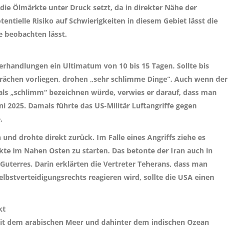
ie Ölmärkte unter Druck setzt, da in direkter Nähe der
tentielle Risiko auf Schwierigkeiten in diesem Gebiet lässt die
ge beobachten lässt.
handlungen ein Ultimatum von 10 bis 15 Tagen. Sollte bis
ächen vorliegen, drohen „sehr schlimme Dinge“. Auch wenn der
ls „schlimm“ bezeichnen würde, verwies er darauf, dass man
ni 2025. Damals führte das US-Militär Luftangriffe gegen
.
n und drohte direkt zurück. Im Falle eines Angriffs ziehe es
kte im Nahen Osten zu starten. Das betonte der Iran auch in
uterres. Darin erklärten die Vertreter Teherans, dass man
bstverteidigungsrechts reagieren wird, sollte die USA einen
kt
mit dem arabischen Meer und dahinter dem indischen Ozean