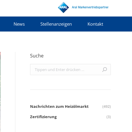
News
Stellenanzeigen
Kontakt
Suche
Search:
Nachrichten zum Heizölmarkt
(492)
Zertifizierung
(3)