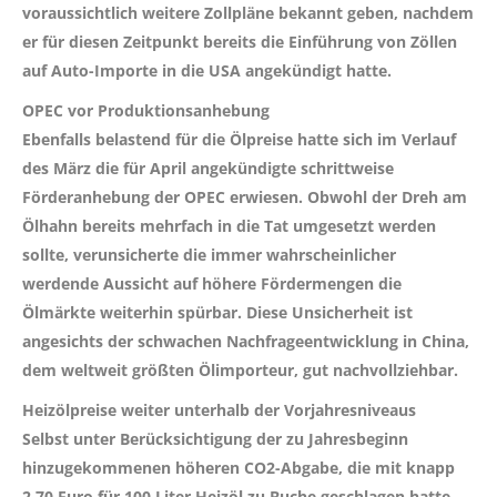
voraussichtlich weitere Zollpläne bekannt geben, nachdem
er für diesen Zeitpunkt bereits die Einführung von Zöllen
auf Auto-Importe in die USA angekündigt hatte.
OPEC vor Produktionsanhebung
Ebenfalls belastend für die Ölpreise hatte sich im Verlauf
des März die für April angekündigte schrittweise
Förderanhebung der OPEC erwiesen. Obwohl der Dreh am
Ölhahn bereits mehrfach in die Tat umgesetzt werden
sollte, verunsicherte die immer wahrscheinlicher
werdende Aussicht auf höhere Fördermengen die
Ölmärkte weiterhin spürbar. Diese Unsicherheit ist
angesichts der schwachen Nachfrageentwicklung in China,
dem weltweit größten Ölimporteur, gut nachvollziehbar.
Heizölpreise weiter unterhalb der Vorjahresniveaus
Selbst unter Berücksichtigung der zu Jahresbeginn
hinzugekommenen höheren CO2-Abgabe, die mit knapp
2,70 Euro für 100 Liter Heizöl zu Buche geschlagen hatte,