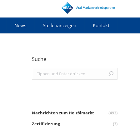
News
Stellenanzeigen
Kontakt
Suche
Search:
Nachrichten zum Heizölmarkt
(493)
Zertifizierung
(3)