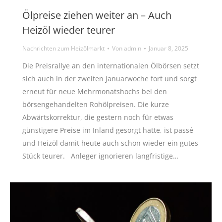
Ölpreise ziehen weiter an – Auch
Heizöl wieder teurer
Nachrichten zum Heizölmarkt
Von
admin
Januar 8, 2025
Die Preisrallye an den internationalen Ölbörsen setzt
sich auch in der zweiten Januarwoche fort und sorgt
erneut für neue Mehrmonatshochs bei den
börsengehandelten Rohölpreisen. Die kurze
Abwärtskorrektur, die gestern noch für etwas
günstigere Preise im Inland gesorgt hatte, ist passé
und Heizöl damit heute auch schon wieder ein gutes
Stück teurer. Anleger ignorieren langfristige…