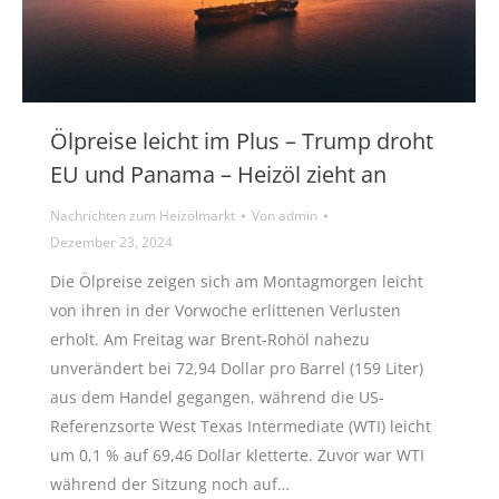
Ölpreise leicht im Plus – Trump droht
EU und Panama – Heizöl zieht an
Nachrichten zum Heizölmarkt
Von
admin
Dezember 23, 2024
Die Ölpreise zeigen sich am Montagmorgen leicht
von ihren in der Vorwoche erlittenen Verlusten
erholt. Am Freitag war Brent-Rohöl nahezu
unverändert bei 72,94 Dollar pro Barrel (159 Liter)
aus dem Handel gegangen, während die US-
Referenzsorte West Texas Intermediate (WTI) leicht
um 0,1 % auf 69,46 Dollar kletterte. Zuvor war WTI
während der Sitzung noch auf…